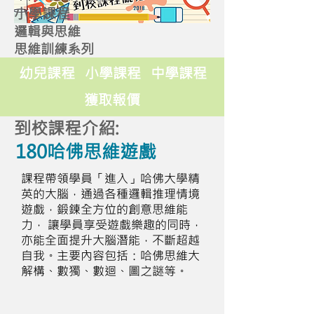
小學課程
邏輯與思維
思維訓練系列
幼兒課程
小學課程
中學課程
獲取報價
到校課程介紹:
180哈佛思維遊戲
課程帶領學員「進入」哈佛大學精
英的大腦，通過各種邏輯推理情境
遊戲，鍛鍊全方位的創意思維能
力， 讓學員享受遊戲樂趣的同時，
亦能全面提升大腦潛能，不斷超越
自我。主要內容包括：哈佛思維大
解構、數獨、數迴、圖之謎等。