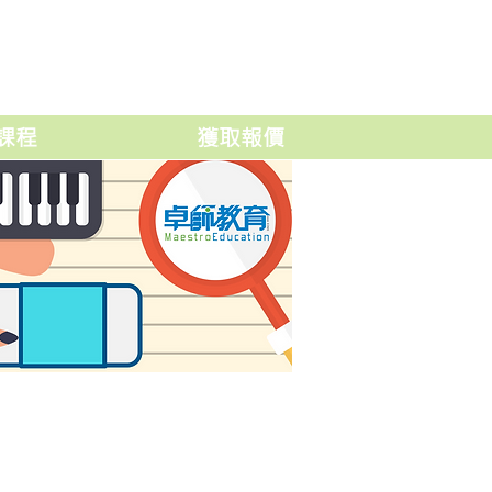
課程
獲取報價