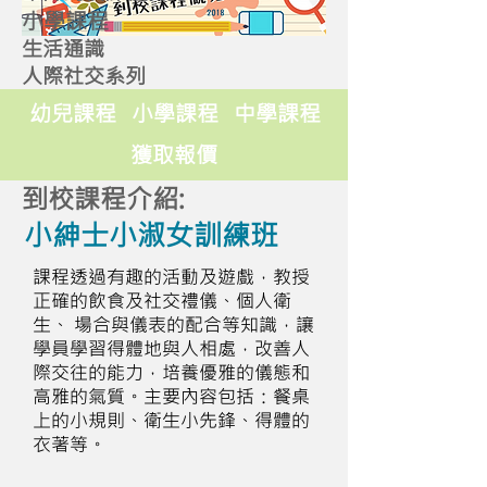
小學課程
生活通識
人際社交系列
幼兒課程
小學課程
中學課程
獲取報價
到校課程介紹:
小紳士小淑女訓練班
課程透過有趣的活動及遊戲，教授
正確的飲食及社交禮儀、個人衛
生、 場合與儀表的配合等知識，讓
學員學習得體地與人相處，改善人
際交往的能力，培養優雅的儀態和
高雅的氣質。主要內容包括：餐桌
上的小規則、衛生小先鋒、得體的
衣著等。