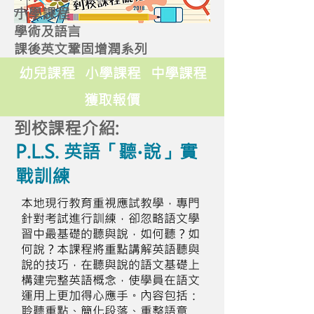
小學課程
學術及語言
課後英文鞏固增潤系列
幼兒課程
小學課程
中學課程
獲取報價
到校課程介紹:
P.L.S. 英語「聽∙說」實
戰訓練
本地現行教育重視應試教學，專門
針對考試進行訓練，卻忽略語文學
習中最基礎的聽與說，如何聽？如
何說？本課程將重點講解英語聽與
說的技巧，在聽與說的語文基礎上
構建完整英語概念，使學員在語文
運用上更加得心應手。內容包括：
聆聽重點、簡化段落、重整語意