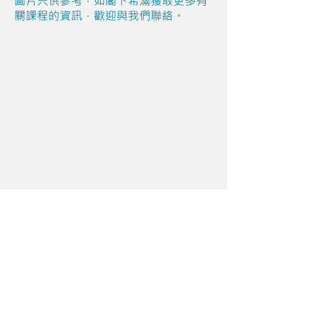
圖片只供參考，如閣下希滿獲取更多有
關課程的資訊，歡迎與我們聯絡。
Share