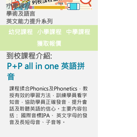
小學課程
學術及語言
英文能力提升系列
幼兒課程
小學課程
中學課程
獲取報價
到校課程介紹:
P+P all in one 英語拼
音
課程揉合Phonics及Phonetics，教
授有效的學習方法，訓練學員看字
知音，協助學員正確發音，提升會
話及聆聽英語的信心。主要內容包
括： 國際音標IPA、 英文字母的發
音及長短母音、子音等。