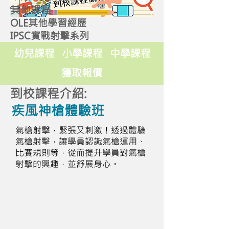
其他課程
OLE其他學習經歷
IPSC實戰射擊系列
幼兒課程
小學課程
中學課程
獲取報價
到校課程介紹:
疾風神槍體驗班
氣槍射擊，緊張又刺激！透過體驗
氣槍射擊，讓學員認識氣槍運用、
比賽規則等，從而提升學員對氣槍
射擊的興趣，並舒展身心。