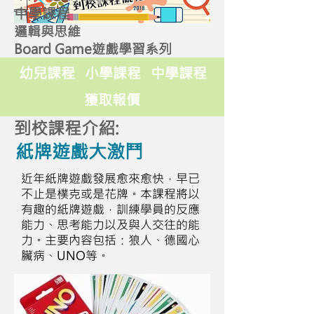
中學課程
邏輯與思維
Board Game遊戲學習系列
幼兒課程
小學課程
中學課程
獲取報價
到校課程介紹:
紙牌遊戲大激鬥
近年紙牌遊戲發展愈來愈快，早已
不止是樸克或是花牌。本課程將以
有趣的紙牌遊戲，訓練學員的反應
能力、思考能力以及與人交往的能
力。主要內容包括：狼人、德國心
臟病、UNO等。