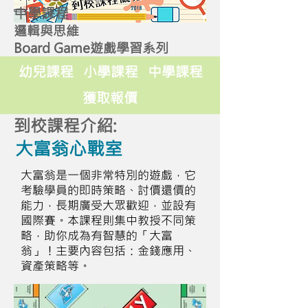
中學課程
邏輯與思維
Board Game遊戲學習系列
幼兒課程
小學課程
中學課程
獲取報價
到校課程介紹:
大富翁心戰室
大富翁是一個非常特別的遊戲，它
考驗學員的即時策略、討價還價的
能力，長期廣受大眾歡迎，並設有
國際賽。本課程則集中教授不同策
略，助你成為有智慧的「大富
翁」！主要內容包括：金錢應用、
資產策略等。