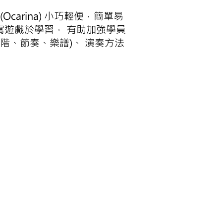
arina) 小巧輕便，簡單易
寓遊戲於學習， 有助加強學員
階、節奏、樂譜)、 演奏方法