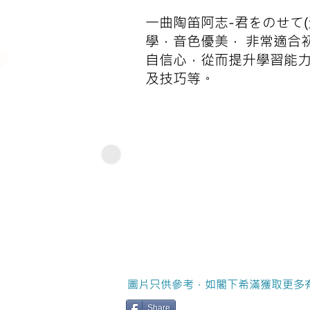
一曲陶笛阿志-君をのせて(
學，音色優美， 非常適合
自信心，從而提升學習能力。
及技巧等。
圖片只供參考，如閣下希滿獲取更多
Share