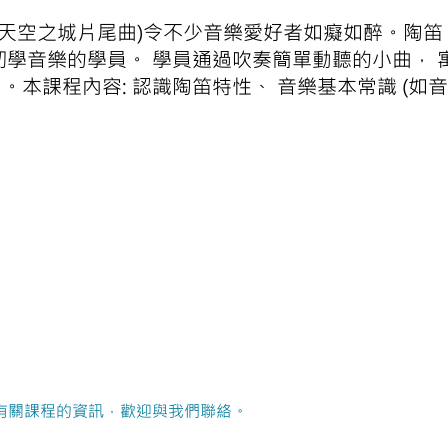
天空之城片尾曲)令不少音樂愛好者如癡如醉。陶笛 (Oc
初學音樂的學員。 學員通過吹奏簡單動聽的小曲， 
本課程內容: 認識陶笛特性、 音樂基本常識 (如音
有關課程的資訊，歡迎與我們聯絡。