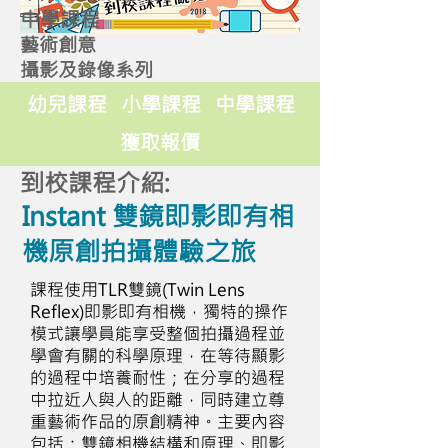
中學課程
藝術創意
攝影及錄像系列
幼兒課程
小學課程
中學課程
獲取報價
到校課程介紹:
Instant 雙鏡即影即有相
機原創拍攝體驗之旅
課程使用TLR雙鏡(Twin Lens
Reflex)即影即有相機，獨特的操作
模式讓學員能享受整個拍攝過程並
學會有關的科學原理，在等待顯影
的過程中培養耐性；在分享的過程
中拉近人與人的距離，同時建立尊
重藝術作品的原創精神。主要內容
包括：雙鏡相機結構和原理、即影