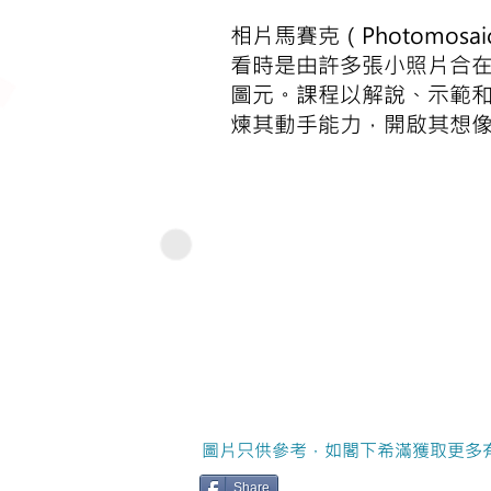
相片馬賽克（Photomo
看時是由許多張小照片合在
圖元。課程以解說、示範
煉其動手能力，開啟其想
圖片只供參考，如閣下希滿獲取更多
Share