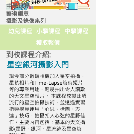
中學課程
藝術創意
攝影及錄像系列
幼兒課程
小學課程
中學課程
獲取報價
到校課程介紹:
星空銀河攝影入門
現今部分數碼相機加入星空拍攝、
星軌相片和Time-Lapse縮時短片
等的專業用途，輕易拍出令人讚歎
的天文星空相片。 本課程教授此項
流行的星空拍攝技術，並透過實習
指導學員運用「心思、構圖、表
達」技巧，拍攝扣人心弦的星野佳
作。主要內容包括：基本的天文攝
影(星野、銀河、星流跡及星空縮