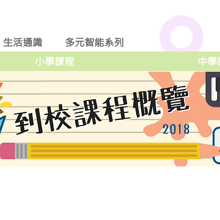
生活通識
多元智能系列
小學課程
中學