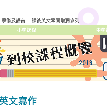
學術及語言
課後英文鞏固增潤系列
小學課程
中學
ht 英文寫作