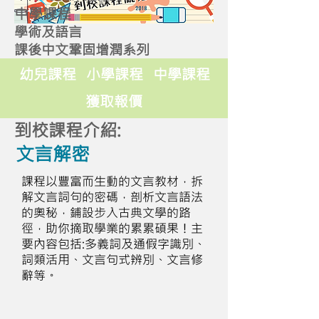
中學課程
學術及語言
課後中文鞏固增潤系列
幼兒課程
小學課程
中學課程
獲取報價
到校課程介紹:
文言解密
課程以豐富而生動的文言教材，拆
解文言詞句的密碼，剖析文言語法
的奧秘，鋪設步入古典文學的路
徑，助你摘取學業的累累碩果！主
要內容包括:多義詞及通假字識別、
詞類活用、文言句式辨別、文言修
辭等。