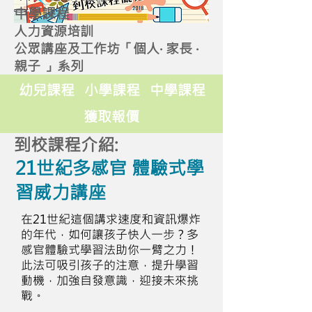
中學課程
人力資源培訓
公眾講座及工作坊「個人‧ 家長 ‧
親子 」系列
幼兒課程
小學課程
中學課程
獲取報價
到校課程介紹:
21世紀多感官 體驗式學
習威力講座
在21世紀這個講求速度和資訊爆炸
的年代，如何讓孩子快人一步？多
感官體驗式學習法助你一臂之力！
此法可吸引孩子的注意，提升學習
動機，加強自發意識，迎接未來挑
戰。