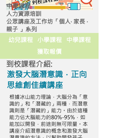
中學課程
人力資源培訓
公眾講座及工作坊「個人‧ 家長 ‧
親子 」系列
幼兒課程
小學課程
中學課程
獲取報價
到校課程介紹:
激發大腦潛意識．正向
思維創佳績講座
根據冰山能力理論，大腦分為「意
識的」和「潛藏的」兩種，而潛意
識則是「潛藏的」能力。由於這種
能力佔大腦能力的80%-95%，如
能加以開發，前途則無可限量。本
講座介紹潛意識的概念和激發大腦
潛意識的方法，以幫助開發孩子