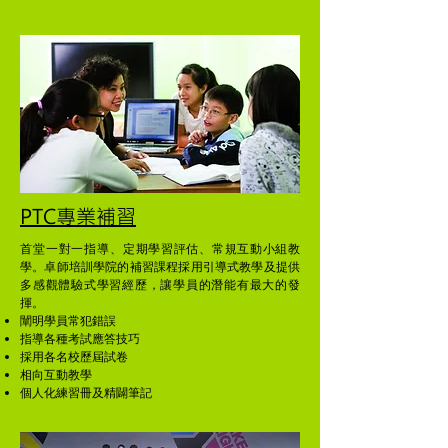
PTC專業補習
首堂​一對一指導、​定期學習評估、常規互動小組教
學。卓師培訓學院的補習課程採用引導式教學及提供
多感觀體驗式學習經歷，讓學員的潛能有最大的發
揮。
闡明學員常犯錯誤
指導各種考試應答技巧
採用各名校歷屆試卷
相向互動教學
個人化練習冊及精闢筆記