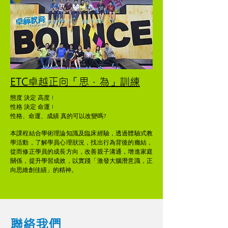
ETC卓越正向「思．為」訓練
態度 決定 高度 !​
性格 決定 命運 !​
性格、命運、成績 真的可以改變嗎?
本課程結合學術理論知識及臨床經驗，透過體驗式教
學活動，了解學員心理狀況，找出行為背後的癥結，
從而修正學員的成長方向，改善親子溝通，增進家庭
關係，提升學習成效，以實踐「激發大腦潛意識，正
向思維創佳績」的精神。
聯絡我們